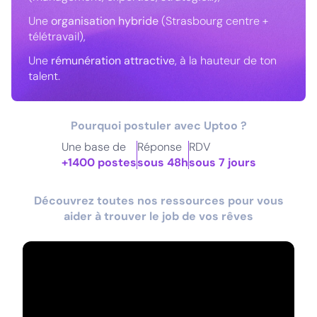
Une
organisation hybride
(Strasbourg centre +
télétravail),
Une
rémunération attractive
, à la hauteur de ton
talent.
Pourquoi postuler avec Uptoo ?
Une base de
Réponse
RDV
+1400 postes
sous 48h
sous 7 jours
Découvrez toutes nos ressources pour vous
aider à trouver le job de vos rêves