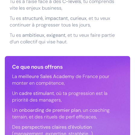
Tu es à l’aise face à des
C-levels
, tu comprends
vite les enjeux business,
Tu es
structuré, impactant, curieux
, et tu veux
continuer à progresser tous les jours,
Tu es
ambitieux, exigeant
, et tu veux faire partie
d’un collectif qui vise haut.
Ce que nous offrons
La
meilleure Sales Academy
de France pour
monter en compétence,
Un
cadre stimulant
, où ta progression est la
priorité des managers,
Un
onboarding de premier plan
, un coaching
terrain, et des rituels de perf efficaces,
Des
perspectives claires d’évolution
(management, expertise, stratégie…),