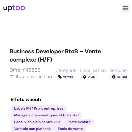
Business Developer BtoB – Vente
complexe (H/F)
Offre n°
46566
Catégorie
Localisation
Rémunérat
Il y a
environ 1 an
Ventes
LYON
45
-
50
k
Effets waouh
Labels RH / Prix d'entreprises
Managers charismatiques et brillants !
Locaux en plein centre ville
Poste évolutif
Variable non plafonné
Ecole de vente