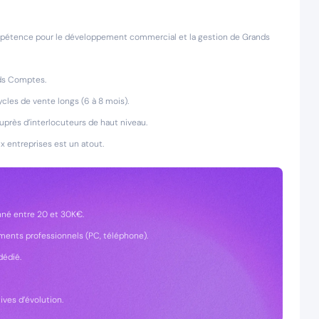
ppétence pour le développement commercial et la gestion de Grands
nds Comptes.
cles de vente longs (6 à 8 mois).
près d’interlocuteurs de haut niveau.
 entreprises est un atout.
onné entre 20 et 30K€.
ments professionnels (PC, téléphone).
dédié.
ives d’évolution.