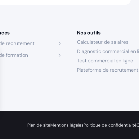
nces
Nos outils
Calculateur de salaires
de recrutement
Diagnostic commercial en l
de formation
Test commercial en ligne
Plateforme de recrutement
s Options
Plan de site
Mentions légales
Politique de confidentialité
C
ètres de confidentialité, en garantissant la conformité avec le