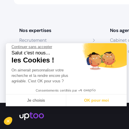
Nos expertises
Nos age
Recrutement
Cabinet 
Continuer sans accepter
Formation
Centres 
Salut c'est nous...
les Cookies !
Coaching
On aimerait personnaliser votre
Conseil
recherche et la rendre encore plus
agréable. C'est OK pour vous ?
Consentements certifiés par
Je choisis
OK pour moi
Axeptio consent
Plateforme de Gestion du Consentement : Personnalisez vo
Notre plateforme vous permet d'adapter et de gérer vos param