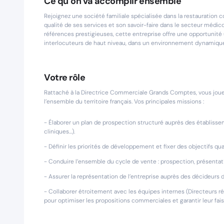
Ce qu’on va accomplir ensemble
Rejoignez une société familiale spécialisée dans la restauration c
qualité de ses services et son savoir-faire dans le secteur médico
références prestigieuses, cette entreprise offre une opportunité 
interlocuteurs de haut niveau, dans un environnement dynamique 
Votre rôle
Rattaché à la Directrice Commerciale Grands Comptes, vous jouer
l’ensemble du territoire français. Vos principales missions :
- Élaborer un plan de prospection structuré auprès des établiss
cliniques…).
- Définir les priorités de développement et fixer des objectifs quant
- Conduire l’ensemble du cycle de vente : prospection, présentati
- Assurer la représentation de l’entreprise auprès des décideurs 
- Collaborer étroitement avec les équipes internes (Directeurs r
pour optimiser les propositions commerciales et garantir leur faisa