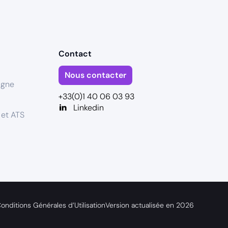
Contact
Nous contacter
igne
+33(0)1 40 06 03 93
Linkedin
 et ATS
onditions Générales d’Utilisation
Version actualisée en
2026
s réglementations. Personnalisez vos préférences pour contrôler