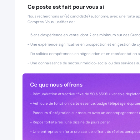
Ce poste est fait pour vous si
Nous recherchons un(e) candidat(e) autonome, avec une forte a
Comptes. Vous justifiez de :
- 5 ans d’expérience en vente, dont 2 ans minimum sur des Gra
- Une expérience significative en prospection et en gestion de cy
- De solides compétences en négociation et en représentation au
- Une connaissance du secteur médico-social ou des services aux
Ce que nous offrons
- Rémunération attractive : fixe de 50 à 55K€ + variable déplaf
- Véhicule de fonction, carte essence, badge télépéage, équipe
- Parcours d’intégration sur mesure avec un accompagnement 
- Repos forfaitaires : une dizaine de jours par an.
- Une entreprise en forte croissance, offrant de réelles perspect