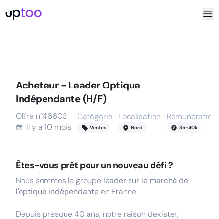
Acheteur - Leader Optique
Indépendante (H/F)
Offre n°
46603
Catégorie
Localisation
Rémunération
Il y a
10 mois
Ventes
Nord
35
-
40
k
Êtes-vous prêt pour un nouveau défi ?
Nous sommes le groupe
leader sur le marché de
l'optique indépendante
en France.
Depuis presque 40 ans, notre raison d'exister,