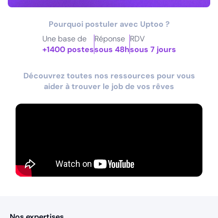
Pourquoi postuler avec Uptoo ?
Une base de
Réponse
RDV
+1400 postes
sous 48h
sous 7 jours
Découvrez toutes nos ressources pour vous
aider à trouver le job de vos rêves
Nos expertises