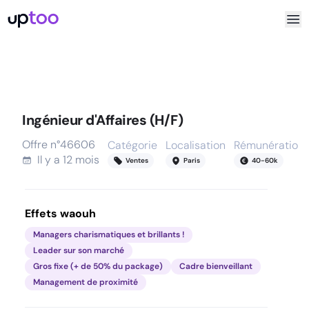
Ingénieur d'Affaires (H/F)
Offre n°
46606
Catégorie
Localisation
Rémunération
Il y a
12 mois
Ventes
Paris
40
-
60
k
Effets waouh
Managers charismatiques et brillants !
Leader sur son marché
Gros fixe (+ de 50% du package)
Cadre bienveillant
Management de proximité