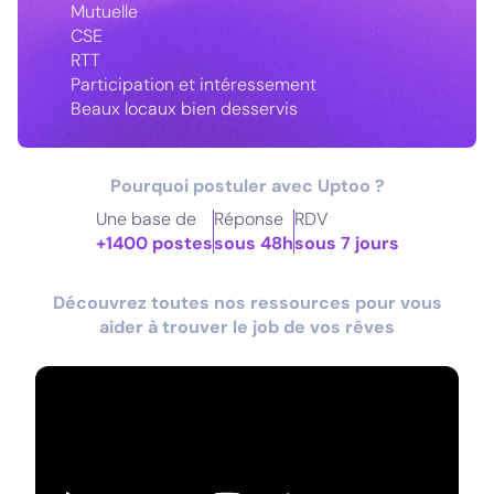
Mutuelle
CSE
RTT
Participation et intéressement
Beaux locaux bien desservis
Pourquoi postuler avec Uptoo ?
Une base de
Réponse
RDV
+1400 postes
sous 48h
sous 7 jours
Découvrez toutes nos ressources pour vous
aider à trouver le job de vos rêves