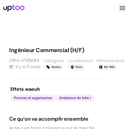
Ingénieur Commercial (H/F)
Offre n°
46684
Catégorie
Localisation
Rémunération
Il y a
11 mois
Ventes
Paris
80
-
90
k
Effets waouh
Process et organisation
Ambiance de folie !
Ce qu’on va accomplir ensemble
Acteur en forte croissance sur le marché