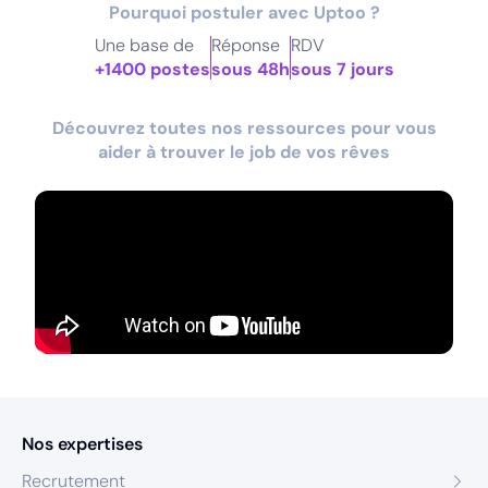
Pourquoi postuler avec Uptoo ?
Une base de
Réponse
RDV
+1400 postes
sous 48h
sous 7 jours
Découvrez toutes nos ressources pour vous
aider à trouver le job de vos rêves
Nos expertises
Recrutement