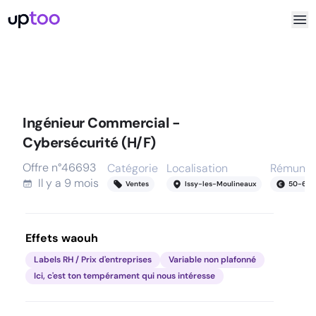
Ingénieur Commercial -
Cybersécurité (H/F)
Offre n°
46693
Catégorie
Localisation
Rémunér
Il y a
9 mois
Ventes
Issy-les-Moulineaux
50
-
60
k
Effets waouh
Labels RH / Prix d'entreprises
Variable non plafonné
Ici, c'est ton tempérament qui nous intéresse