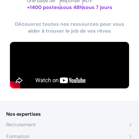
Une base de
Réponse
RDV
+1400 postes
sous 48h
sous 7 jours
Découvrez toutes nos ressources pour vous
aider à trouver le job de vos rêves
Nos expertises
Recrutement
Formation