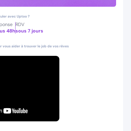
uler avec Uptoo ?
ponse
RDV
us 48h
sous 7 jours
 vous aider à trouver le job de vos rêves