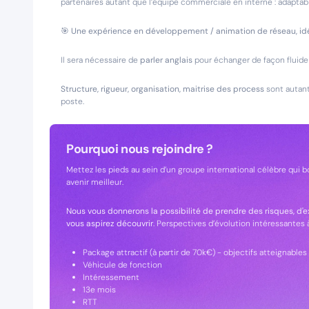
partenaires autant que l’équipe commerciale en interne : adaptabil
🎯 Une expérience en développement / animation de réseau, idé
Il sera nécessaire de
parler anglais
pour échanger de façon fluide 
Structure, rigueur, organisation, maitrise des process
sont autant
poste.
Pourquoi nous rejoindre ?
Mettez les pieds au sein d’un groupe international célèbre qui b
avenir meilleur.
Nous vous donnerons la possibilité de prendre des risques, d'e
vous aspirez découvrir
. Perspectives d’évolution intéressantes
Package attractif (à partir de 70k€) - objectifs atteignables 
Véhicule de fonction
Intéressement
13e mois
RTT