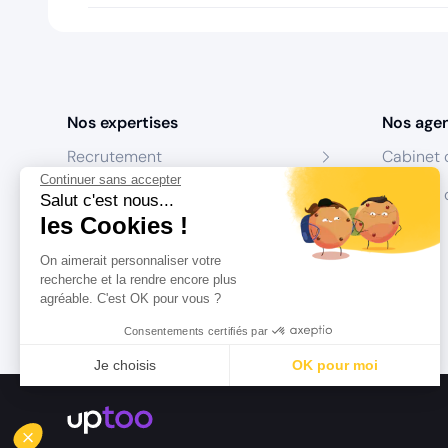
Nos expertises
Nos age
Recrutement
Cabinet 
Continuer sans accepter
Formation
Centres 
Salut c'est nous...
les Cookies !
Coaching
On aimerait personnaliser votre
Conseil
recherche et la rendre encore plus
agréable. C'est OK pour vous ?
Consentements certifiés par
Je choisis
OK pour moi
Axeptio consent
Plateforme de Gestion du Consentement : Personnalisez vo
Notre plateforme vous permet d'adapter et de gérer vos param