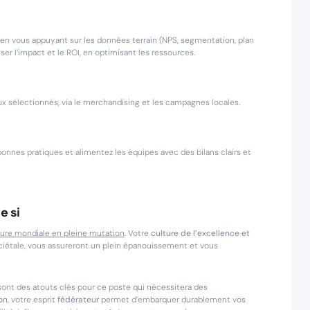
, en vous appuyant sur les données terrain (NPS, segmentation, plan
r l’impact et le ROI, en optimisant les ressources.
eux sélectionnés, via le merchandising et les campagnes locales.
 bonnes pratiques et alimentez les équipes avec des bilans clairs et
e si
gure mondiale en pleine mutation
. Votre
culture de l’excellence et
iétale, vous assureront un plein épanouissement et vous
ont des atouts clés pour ce poste qui nécessitera des
on
, votre esprit
fédérateur
permet d’embarquer durablement vos