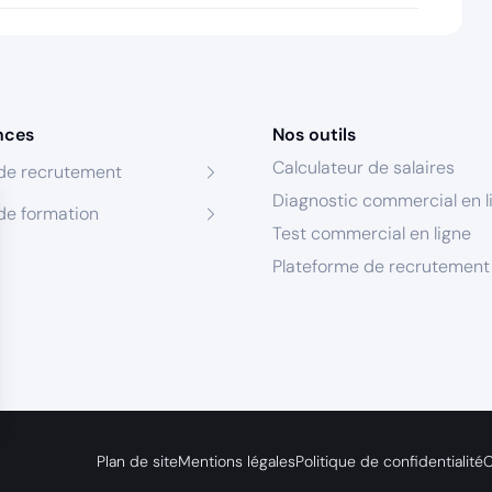
nces
Nos outils
Calculateur de salaires
de recrutement
Diagnostic commercial en l
de formation
Test commercial en ligne
Plateforme de recrutement
s Options
Plan de site
Mentions légales
Politique de confidentialité
C
ètres de confidentialité, en garantissant la conformité avec le