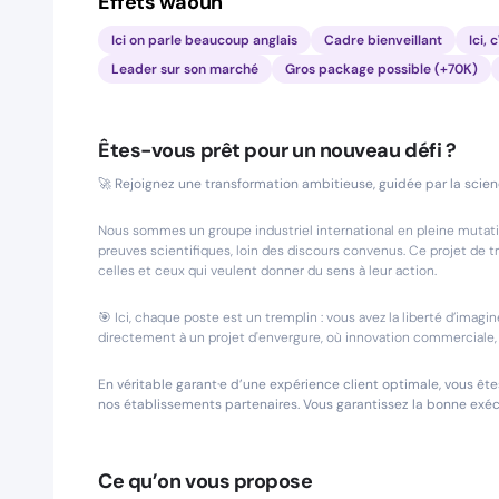
Effets waouh
Ici on parle beaucoup anglais
Cadre bienveillant
Ici,
Leader sur son marché
Gros package possible (+70K)
Êtes-vous prêt pour un nouveau défi ?
🚀 Rejoignez une transformation ambitieuse, guidée par la scienc
Nous sommes un groupe industriel international en pleine mutati
preuves scientifiques, loin des discours convenus. Ce projet de
celles et ceux qui veulent donner du sens à leur action.
🎯 Ici, chaque poste est un tremplin : vous avez la liberté d’imagin
directement à un projet d'envergure, où innovation commerciale, 
En véritable garant·e d’une expérience client optimale, vous êtes
nos établissements partenaires. Vous garantissez la bonne ex
Ce qu’on vous propose