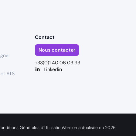
Contact
Nous contacter
igne
+33(0)1 40 06 03 93
Linkedin
 et ATS
onditions Générales d’Utilisation
Version actualisée en
2026
s réglementations. Personnalisez vos préférences pour contrôler