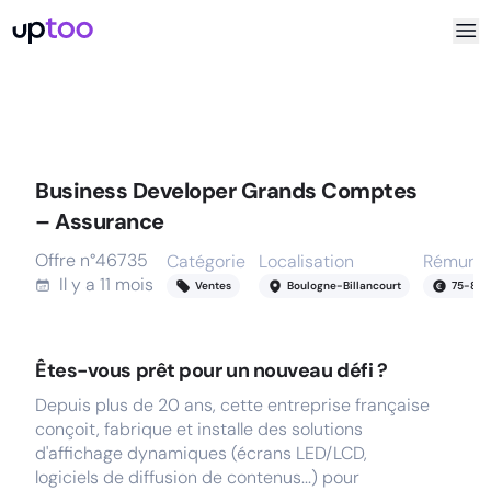
Business Developer Grands Comptes
– Assurance
Offre n°
46735
Catégorie
Localisation
Rémunér
Il y a
11 mois
Ventes
Boulogne-Billancourt
75
-
80
k
Êtes-vous prêt pour un nouveau défi ?
Depuis plus de 20 ans, cette entreprise française
conçoit, fabrique et installe des solutions
d'affichage dynamiques (écrans LED/LCD,
logiciels de diffusion de contenus...) pour