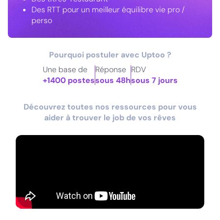
Des RTT pour un meilleur équilibre vie pro /
perso
Pourquoi postuler avec Uptoo ?
Une base de
Réponse
RDV
+1400 postes
sous 48h
sous 7 jours
Découvrez toutes nos ressources pour vous
aider à trouver le job de vos rêves