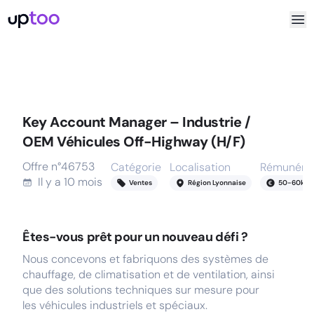
Key Account Manager – Industrie /
OEM Véhicules Off-Highway (H/F)
Offre n°
46753
Catégorie
Localisation
Rémunérat
Il y a
10 mois
Ventes
Région Lyonnaise
50
-
60
k
Êtes-vous prêt pour un nouveau défi ?
Nous concevons et fabriquons des systèmes de
chauffage, de climatisation et de ventilation, ainsi
que des solutions techniques sur mesure pour
les véhicules industriels et spéciaux.