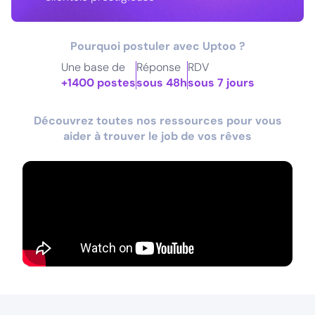
Pourquoi postuler avec Uptoo ?
Une base de
Réponse
RDV
+1400 postes
sous 48h
sous 7 jours
Découvrez toutes nos ressources pour vous
aider à trouver le job de vos rêves