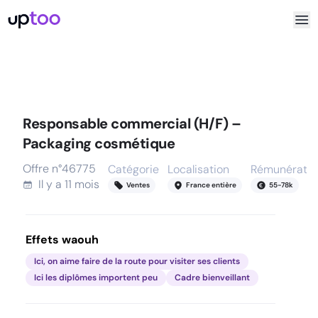
Responsable commercial (H/F) –
Packaging cosmétique
Offre n°
46775
Catégorie
Localisation
Rémunératio
Il y a
11 mois
Ventes
France entière
55
-
78
k
Effets waouh
Ici, on aime faire de la route pour visiter ses clients
Ici les diplômes importent peu
Cadre bienveillant