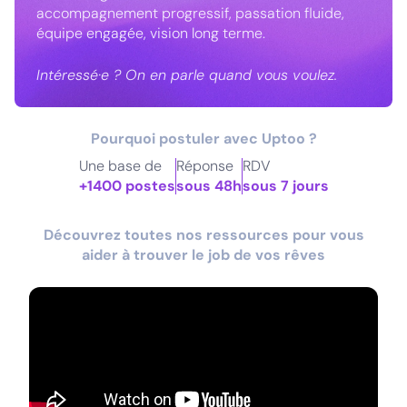
accompagnement progressif, passation fluide,
équipe engagée, vision long terme.
Intéressé·e ? On en parle quand vous voulez.
Pourquoi postuler avec Uptoo ?
Une base de
Réponse
RDV
+1400 postes
sous 48h
sous 7 jours
Découvrez toutes nos ressources pour vous
aider à trouver le job de vos rêves