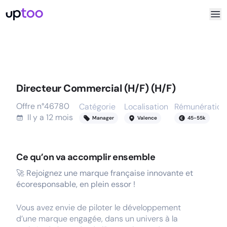
Directeur Commercial (H/F) (H/F)
Offre n°
46780
Catégorie
Localisation
Rémunération
Il y a
12 mois
Manager
Valence
45
-
55
k
Ce qu’on va accomplir ensemble
🚀
Rejoignez une marque française innovante et
écoresponsable, en plein essor !
Vous avez envie de piloter le développement
d’une marque engagée, dans un univers à la