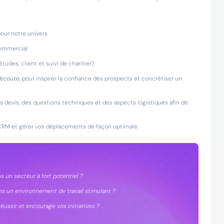
our notre univers
commercial
études, client et suivi de chantier)
'écoute
, pour inspirer la confiance des prospects et concrétiser un
s devis, des questions techniques et des aspects logistiques afin de
e CRM et gérer vos déplacements de façon optimale
 un secteur à fort potentiel ?
ns un environnement de travail stimulant ?
ussir et encourage vos initiatives ?