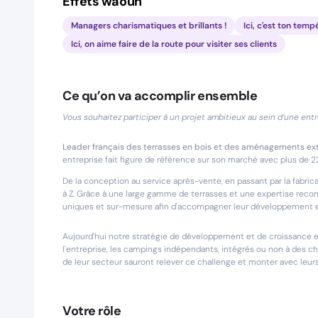
Effets waouh
Managers charismatiques et brillants !
Ici, c'est ton tem
Ici, on aime faire de la route pour visiter ses clients
Ce qu’on va accomplir ensemble
Vous souhaitez participer à un projet ambitieux au sein d’une ent
Leader français des terrasses en bois et des aménagements extér
entreprise fait figure de référence sur son marché avec plus de 2
De la conception au service après-vente, en passant par la fabricat
à Z. Grâce à une large gamme de terrasses et une expertise recon
uniques et sur-mesure afin d'accompagner leur développement et l
Aujourd'hui notre stratégie de développement et de croissance e
l'entreprise, les campings indépendants, intégrés ou non à des
de leur secteur sauront relever ce challenge et monter avec leurs
Votre rôle