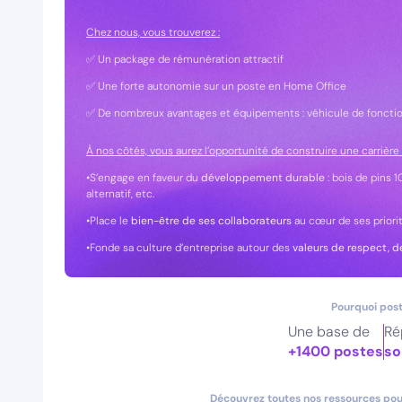
Chez nous, vous trouverez :
✅ Un package de rémunération attractif
✅ Une forte autonomie sur un poste en Home Office
✅ De nombreux avantages et équipements : véhicule de fonction,
À nos côtés, vous aurez l’opportunité de construire une carrière
•S’engage en faveur du
développement durable
: bois de pins 
alternatif, etc.
•Place le
bien-être de ses collaborateurs
au cœur de ses priori
•Fonde sa culture d’entreprise autour des
valeurs de respect, d
Pourquoi post
Une base de
Ré
+1400 postes
so
Découvrez toutes nos ressources pour