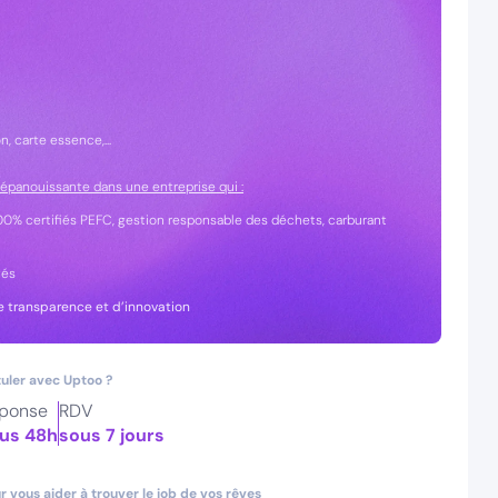
 carte essence,...
 épanouissante dans une entreprise qui :
100% certifiés PEFC, gestion responsable des déchets, carburant
tés
e transparence et d’innovation
uler avec Uptoo ?
ponse
RDV
us 48h
sous 7 jours
 vous aider à trouver le job de vos rêves