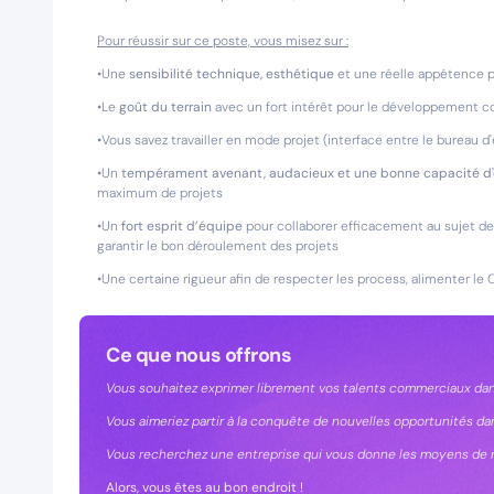
Pour réussir sur ce poste, vous misez sur :
•Une
sensibilité technique, esthétique
et une réelle appétence p
•Le
goût du terrain
avec un fort intérêt pour le développement 
•Vous savez travailler en mode projet (interface entre le bureau d'
•Un
tempérament avenant, audacieux et une bonne capacité d
maximum de projets
•Un
fort esprit d’équipe
pour collaborer efficacement au sujet de
garantir le bon déroulement des projets
•Une certaine rigueur afin de respecter les process, alimenter l
Ce que nous offrons
Vous souhaitez exprimer librement vos talents commerciaux dans
Vous aimeriez partir à la conquête de nouvelles opportunités da
Vous recherchez une entreprise qui vous donne les moyens de ré
Alors, vous êtes au bon endroit !