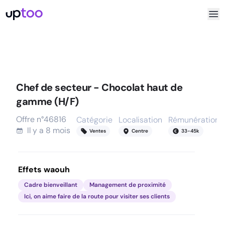
Chef de secteur - Chocolat haut de
gamme (H/F)
Offre n°
46816
Catégorie
Localisation
Rémunération
Il y a
8 mois
Ventes
Centre
33
-
45
k
Effets waouh
Cadre bienveillant
Management de proximité
Ici, on aime faire de la route pour visiter ses clients