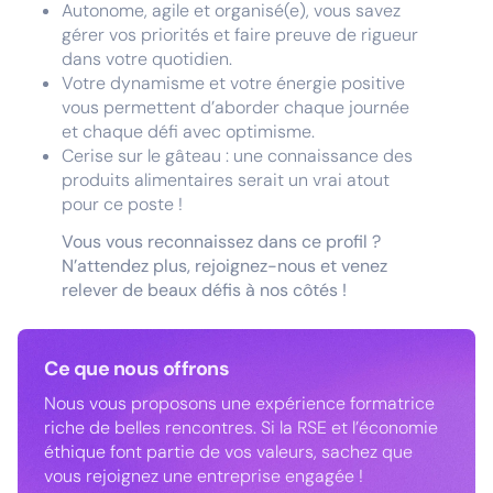
Autonome, agile et organisé(e), vous savez
gérer vos priorités et faire preuve de rigueur
dans votre quotidien.
Votre dynamisme et votre énergie positive
vous permettent d’aborder chaque journée
et chaque défi avec optimisme.
Cerise sur le gâteau : une connaissance des
produits alimentaires serait un vrai atout
pour ce poste !
Vous vous reconnaissez dans ce profil ?
N’attendez plus, rejoignez-nous et venez
relever de beaux défis à nos côtés !
Ce que nous offrons
Nous vous proposons une expérience formatrice
riche de belles rencontres. Si la RSE et l’économie
éthique font partie de vos valeurs, sachez que
vous rejoignez une entreprise engagée !