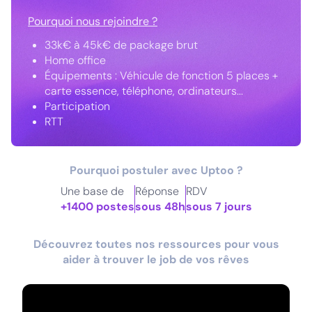
Pourquoi nous rejoindre ?
33k€ à 45k€ de package brut
Home office
Équipements : Véhicule de fonction 5 places +
carte essence, téléphone, ordinateurs...
Participation
RTT
Pourquoi postuler avec Uptoo ?
Une base de
Réponse
RDV
+1400 postes
sous 48h
sous 7 jours
Découvrez toutes nos ressources pour vous
aider à trouver le job de vos rêves