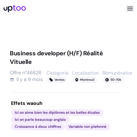
Business developer (H/F) Réalité
Vituelle
Offre n°
46826
Catégorie
Localisation
Rémunération
Il y a
9 mois
Ventes
Montreuil
50
-
70
k
Effets waouh
Ici on aime bien les diplômes et les belles études
Ici on parle beaucoup anglais
Croissance à deux chiffres
Variable non plafonné