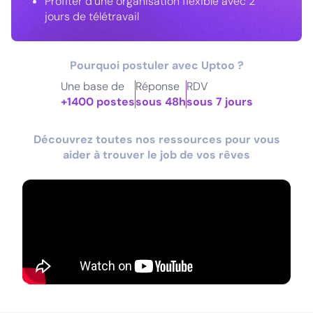
Profiter d’une organisation flexible avec 2
jours de télétravail
Pourquoi postuler avec Uptoo ?
Une base de
Réponse
RDV
+1400 postes
sous 48h
sous 7 jours
Découvrez toutes nos ressources pour vous
aider à trouver le job de vos rêves