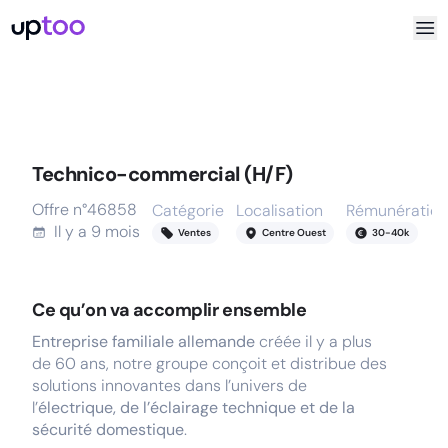
Technico-commercial (H/F)
Offre n°
46858
Catégorie
Localisation
Rémunération
Il y a
9 mois
Ventes
Centre Ouest
30
-
40
k
Ce qu’on va accomplir ensemble
Entreprise familiale allemande
créée il y a plus
de 60 ans, notre groupe conçoit et distribue des
solutions innovantes dans l’univers de
l’
électrique, de l’éclairage technique et de la
sécurité domestique
.