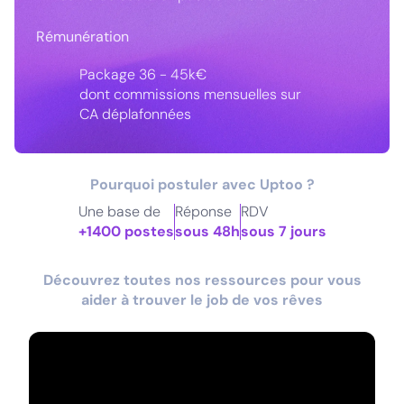
Rémunération
Package 36 - 45k€
dont commissions mensuelles sur
CA déplafonnées
Pourquoi postuler avec Uptoo ?
Une base de
Réponse
RDV
+1400 postes
sous 48h
sous 7 jours
Découvrez toutes nos ressources pour vous
aider à trouver le job de vos rêves