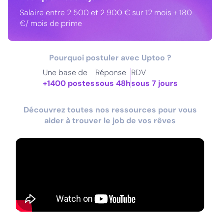
Salaire entre 2 500 et 2 900 € sur 12 mois + 180
€/ mois de prime
Pourquoi postuler avec Uptoo ?
Une base de
Réponse
RDV
+1400 postes
sous 48h
sous 7 jours
Découvrez toutes nos ressources pour vous
aider à trouver le job de vos rêves