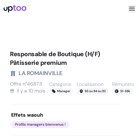
Responsable de Boutique (H/F)
Pâtisserie premium
LA ROMAINVILLE
Offre n°
46873
Catégorie
Localisation
Rémunérati
Il y a
10 mois
Manager
93 ou 94 ou 92
31
-
38
k
Effets waouh
Profils managers bienvenus !