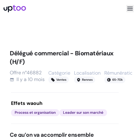
Délégué commercial - Biomatériaux
(H/F)
Offre n°
46882
Catégorie
Localisation
Rémunération
Il y a
10 mois
Ventes
Rennes
65
-
70
k
Effets waouh
Process et organisation
Leader sur son marché
Ce qu’on va accomplir ensemble