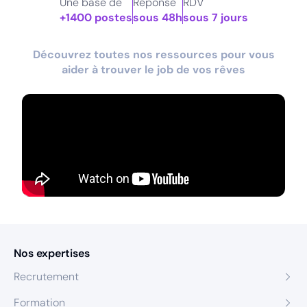
Une base de
Réponse
RDV
+1400 postes
sous 48h
sous 7 jours
Découvrez toutes nos ressources pour vous
aider à trouver le job de vos rêves
Nos expertises
Recrutement
Formation