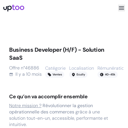
Business Developer (H/F) - Solution
SaaS
Offre n°
46886
Catégorie
Localisation
Rémunération
Il y a
10 mois
Ventes
Ecully
40
-
45
k
Ce qu’on va accomplir ensemble
Notre mission ?
Révolutionner la gestion
opérationnelle des commerces
grâce à une
solution tout-en-un, accessible, performante et
intuitive.