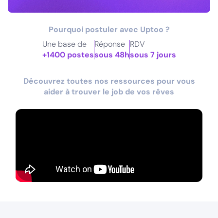
Pourquoi postuler avec Uptoo ?
Une base de
Réponse
RDV
+1400 postes
sous 48h
sous 7 jours
Découvrez toutes nos ressources pour vous
aider à trouver le job de vos rêves