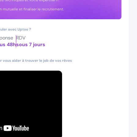
is techniques et votre expertise IT.
n mutuelle et finaliser le recrutement.
uler avec Uptoo ?
ponse
RDV
us 48h
sous 7 jours
 vous aider à trouver le job de vos rêves