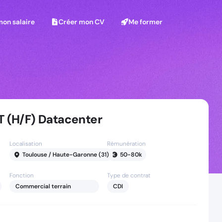
on salaire
Créer mon CV
Me former
mon salaire
Créer mon CV
Me former
T (H/F) Datacenter
Localisation
Rémunération
Toulouse / Haute-Garonne (31)
50
-
80
k
Fonction
Type de contrat
Commercial terrain
CDI