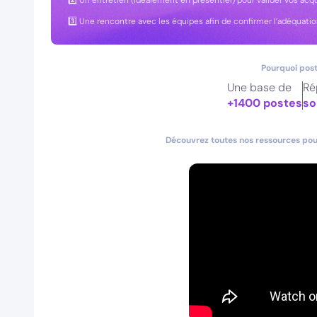
2️⃣ Un entretien (idéalement en présentiel) pour valider vos acqu
3️⃣ Une rencontre avec les équipes afin de confirmer l’adéquatio
Pourquoi post
Une base de
Ré
+1400 postes
so
Découvrez toutes nos ressources pour