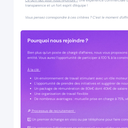
Ce qu’il faut pour nous rejoindre ?
Une expérience commerciale dans
transparence et un fort esprit d’équipe !
Vous pensez correspondre à ces critères ? C’est le moment d’offrir
Pourquoi nous rejoindre ?
Bien plus qu’un poste de chargé d’affaires, nous vous proposon
entité. Vous aurez l’opportunité de participer à 100 % à la const
À la clé :
Un environnement de travail stimulant avec un rôle moteur 
L’opportunité de prendre des initiatives et suggérer de no
Un package de rémunération de 80k€ dont 40k€ de salaire f
Une organisation de travail flexible
De nombreux avantages : mutuelle prise en charge à 75%, vé
🔎
Processus de recrutement :
1️⃣ Un premier échange en visio ou par téléphone pour faire c