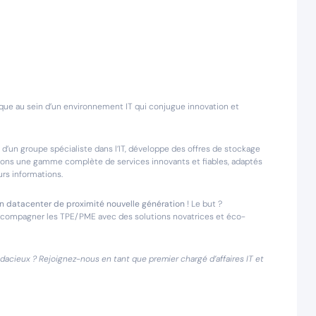
que au sein d’un environnement IT qui conjugue innovation et
é d’un groupe spécialiste dans l’IT, développe des offres de stockage
sons une gamme complète de services innovants et fiables, adaptés
urs informations.
un datacenter de proximité nouvelle génération
! Le but ?
’accompagner les TPE/PME avec des solutions novatrices et éco-
dacieux ? Rejoignez-nous en tant que premier chargé d’affaires IT et