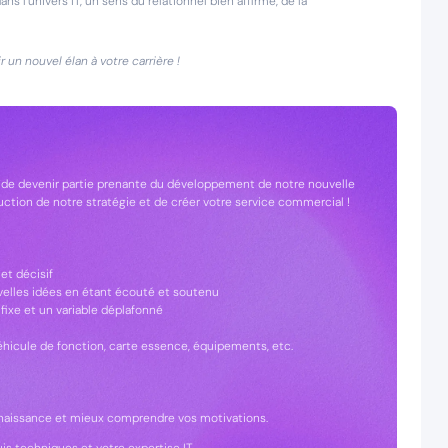
 l’univers IT, un sens du relationnel bien affirmé, de la
 un nouvel élan à votre carrière !
s de devenir partie prenante du développement de notre nouvelle
ruction de notre stratégie et de créer votre service commercial !
et décisif
uvelles idées en étant écouté et soutenu
ixe et un variable déplafonné
hicule de fonction, carte essence, équipements, etc.
onnaissance et mieux comprendre vos motivations.