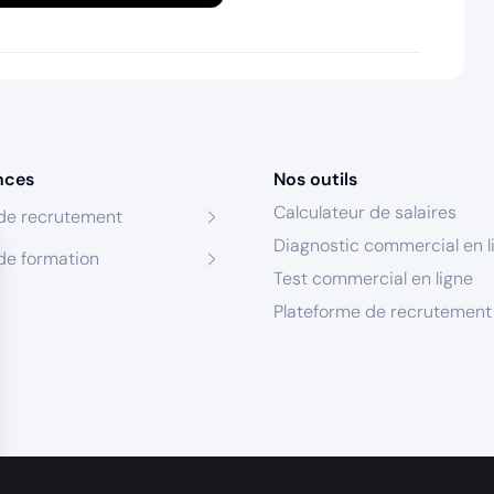
nces
Nos outils
Calculateur de salaires
de recrutement
Diagnostic commercial en l
de formation
Test commercial en ligne
Plateforme de recrutement
s Options