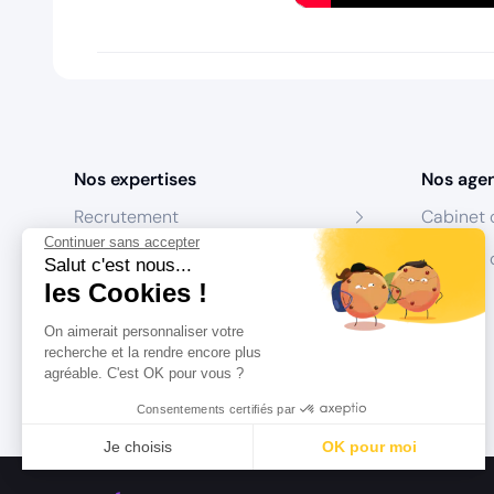
Nos expertises
Nos age
Recrutement
Cabinet 
Continuer sans accepter
Formation
Centres 
Salut c'est nous...
les Cookies !
Coaching
On aimerait personnaliser votre
Conseil
recherche et la rendre encore plus
agréable. C'est OK pour vous ?
Consentements certifiés par
Je choisis
OK pour moi
Axeptio consent
Plateforme de Gestion du Consentement : Personnalisez vo