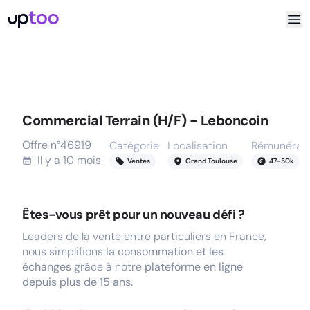
Commercial Terrain (H/F) - Leboncoin
Offre n°
46919
Catégorie
Localisation
Rémunérati
Il y a
10 mois
Ventes
Grand Toulouse
47
-
50
k
Êtes-vous prêt pour un nouveau défi ?
Leaders de la vente entre particuliers en France,
nous simplifions
la consommation et les
échanges
grâce à notre
plateforme en ligne
depuis plus de 15 ans.