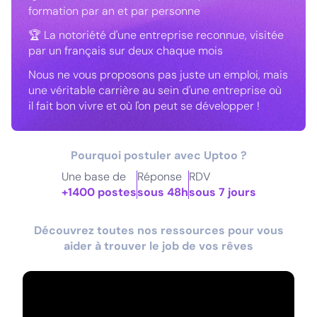
formation par an et par personne
🏆 La notoriété d'une entreprise reconnue, visitée
par un français sur deux chaque mois
Nous ne vous proposons pas juste un emploi, mais
une véritable carrière au sein d'une entreprise où
il fait bon vivre et où l'on peut se développer !
Pourquoi postuler avec Uptoo ?
Une base de
Réponse
RDV
+1400 postes
sous 48h
sous 7 jours
Découvrez toutes nos ressources pour vous
aider à trouver le job de vos rêves