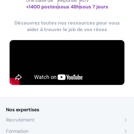
Une base de
Réponse
RDV
+1400 postes
sous 48h
sous 7 jours
Découvrez toutes nos ressources pour vous
aider à trouver le job de vos rêves
Nos expertises
Recrutement
Formation