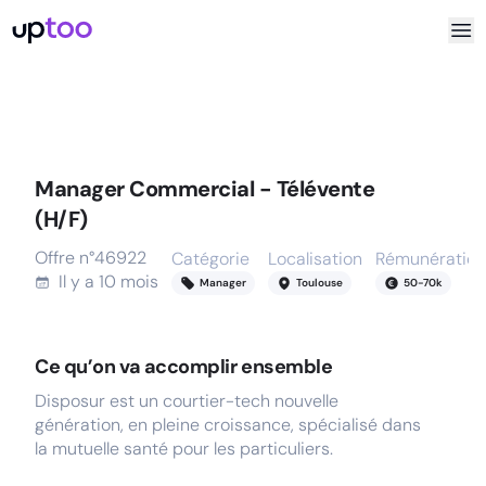
Manager Commercial - Télévente
(H/F)
Offre n°
46922
Catégorie
Localisation
Rémunération
Il y a
10 mois
Manager
Toulouse
50
-
70
k
Ce qu’on va accomplir ensemble
Disposur est un courtier-tech nouvelle
génération, en pleine croissance, spécialisé dans
la mutuelle santé pour les particuliers.