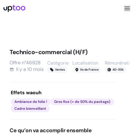
Technico-commercial (H/F)
Offre n°
46928
Catégorie
Localisation
Rémunératio
Il y a
10 mois
Ventes
Ile de France
40
-
50
k
Effets waouh
Ambiance de folie !
Gros fixe (+ de 50% du package)
Cadre bienveillant
Ce qu’on va accomplir ensemble