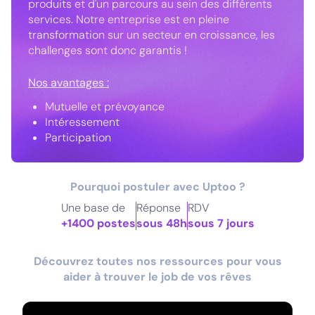
produits et d'un parcours au sein des différents
services. Notre entreprise est en pleine
transformation sur un secteur en croissance, les
challenges sont donc garantis !
Nos avantages :
Mutuelle et prévoyance
Intéressement
Participation
Pourquoi postuler avec Uptoo ?
Une base de
Réponse
RDV
+1400 postes
sous 48h
sous 7 jours
Découvrez toutes nos ressources pour vous
aider à trouver le job de vos rêves