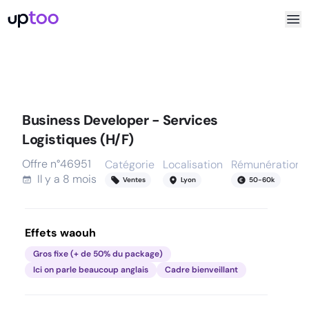
Business Developer - Services
Logistiques (H/F)
Offre n°
46951
Catégorie
Localisation
Rémunération
Il y a
8 mois
Ventes
Lyon
50
-
60
k
Effets waouh
Gros fixe (+ de 50% du package)
Ici on parle beaucoup anglais
Cadre bienveillant