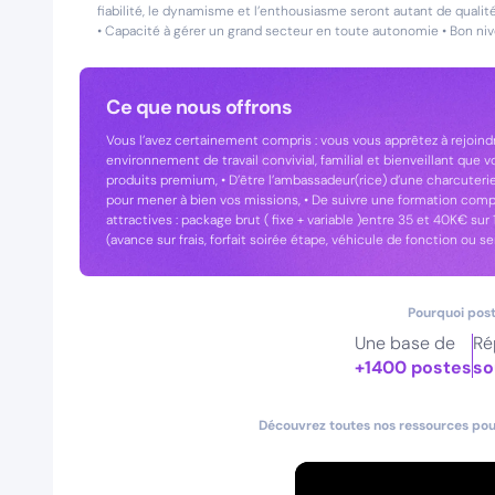
fiabilité, le dynamisme et l’enthousiasme seront autant de quali
• Capacité à gérer un grand secteur en toute autonomie • Bon niv
Ce que nous offrons
Vous l’avez certainement compris : vous vous apprêtez à rejoindr
environnement de travail convivial, familial et bienveillant que 
produits premium, • D’être l’ambassadeur(rice) d’une charcuterie 
pour mener à bien vos missions, • De suivre une formation compl
attractives : package brut ( fixe + variable )entre 35 et 40K€ s
(avance sur frais, forfait soirée étape, véhicule de fonction ou ser
Pourquoi post
Une base de
Ré
+1400 postes
so
Découvrez toutes nos ressources pour