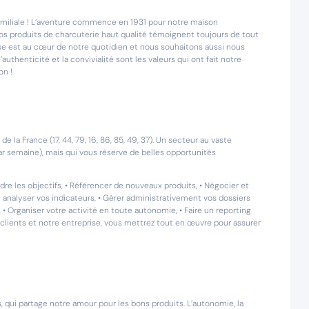
amiliale ! L’aventure commence en 1931 pour notre maison
 nos produits de charcuterie haut qualité témoignent toujours de tout
se est au cœur de notre quotidien et nous souhaitons aussi nous
uthenticité et la convivialité sont les valeurs qui ont fait notre
on !
 la France (17, 44, 79, 16, 86, 85, 49, 37). Un secteur au vaste
 semaine), mais qui vous réserve de belles opportunités
re les objectifs, • Référencer de nouveaux produits, • Négocier et
et analyser vos indicateurs, • Gérer administrativement vos dossiers
n, • Organiser votre activité en toute autonomie, • Faire un reporting
s clients et notre entreprise, vous mettrez tout en œuvre pour assurer
 qui partage notre amour pour les bons produits. L’autonomie, la