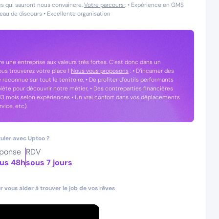
tés qui sauront nous convaincre.
Votre parcours
: • Expérience en GMS
eau de discours • Excellente organisation
e une entreprise aux valeurs très fortes. C’est donc dans un
vous trouverez votre place !
Nous vous proposons
: • D’incarner des
reconnue sur tout le territoire, • De profiter d’outils performants
ète pour découvrir notre métier, • Des contreparties financières
ur 13 mois selon expériences • Un vrai confort dans vos déplacements
vice, etc).
uler avec Uptoo ?
ponse
RDV
us 48h
sous 7 jours
 vous aider à trouver le job de vos rêves