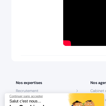
Nos expertises
Nos age
Recrutement
Cabinet 
Continuer sans accepter
Formation
Centres 
Salut c'est nous...