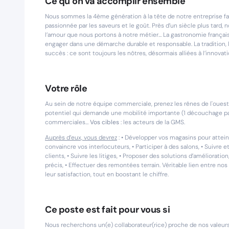
Ce qu’on va accomplir ensemble
Nous sommes la 4ème génération à la tête de notre entreprise f
passionnée par les saveurs et le goût. Près d’un siècle plus tard,
l’amour que nous portons à notre métier… La gastronomie françai
engager dans une démarche durable et responsable. La tradition, l’a
succès : ce sont toujours les nôtres, désormais alliées à l’innovati
Votre rôle
Au sein de notre équipe commerciale, prenez les rênes de l'ouest de
potentiel qui demande une mobilité importante (1 découchage par
commerciales…
Vos cibles
: les acteurs de la GMS.
Auprès d’eux, vous devrez
: • Développer vos magasins pour atteind
convaincre vos interlocuteurs, • Participer à des salons, • Suivre 
clients, • Suivre les litiges, • Proposer des solutions d’amélioratio
précis, • Effectuer des remontées terrain. Véritable lien entre no
leur satisfaction, tout en boostant le chiffre.
Ce poste est fait pour vous si
Nous recherchons un(e) collaborateur(rice) proche de nos valeurs,