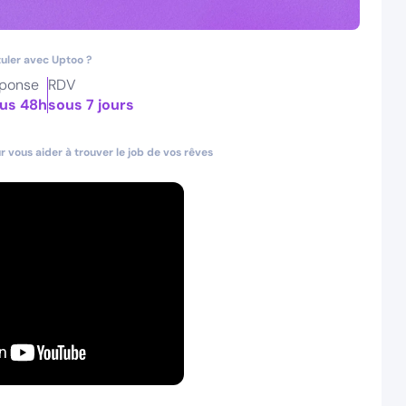
uler avec Uptoo ?
ponse
RDV
us 48h
sous 7 jours
 vous aider à trouver le job de vos rêves