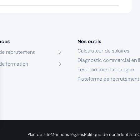
nces
Nos outils
Calculateur de salaires
de recrutement
Diagnostic commercial en l
de formation
Test commercial en ligne
Plateforme de recrutement
s Options
Plan de site
Mentions légales
Politique de confidentialité
C
ètres de confidentialité, en garantissant la conformité avec le