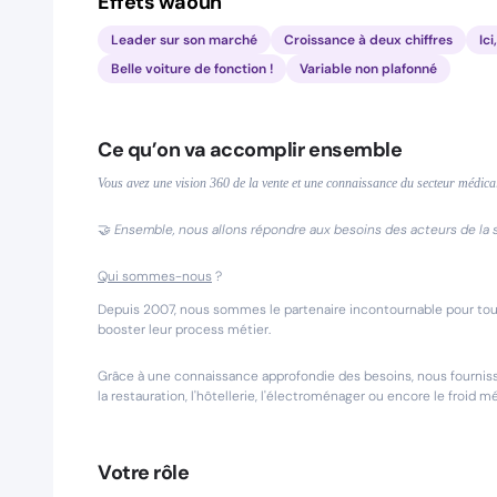
Effets waouh
Leader sur son marché
Croissance à deux chiffres
Ici
Belle voiture de fonction !
Variable non plafonné
Ce qu’on va accomplir ensemble
Vous avez une vision 360 de la vente et une connaissance du secteur médical 
🤝
Ensemble, nous allons répondre aux besoins des acteurs de la s
Qui sommes-nous
?
Depuis 2007, nous sommes le partenaire incontournable pour tous
booster leur process métier.
Grâce à une connaissance approfondie des besoins, nous fourni
la restauration, l'hôtellerie, l'électroménager ou encore le froid m
Votre rôle