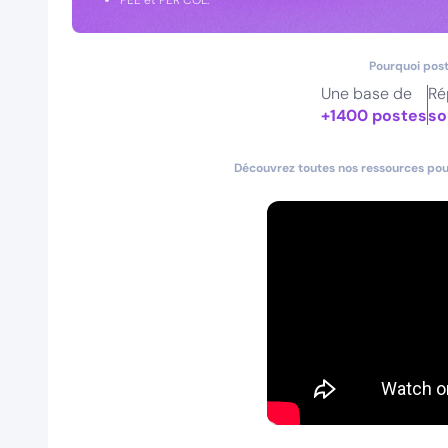
PEE et PER COL.
Pourquoi post
Une base de
Ré
+1400 postes
so
Découvrez toutes nos ressources pour