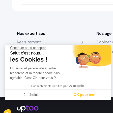
Nos expertises
Nos age
Recrutement
Cabinet 
Continuer sans accepter
Formation
Centres 
Salut c'est nous...
les Cookies !
Coaching
On aimerait personnaliser votre
Conseil
recherche et la rendre encore plus
agréable. C'est OK pour vous ?
Consentements certifiés par
Je choisis
OK pour moi
Axeptio consent
Plateforme de Gestion du Consentement : Personnalisez vo
Notre plateforme vous permet d'adapter et de gérer vos param