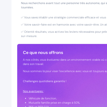
Nous recherchons avant tout une personne très autonome, qui s
tournées.
✅ Vous savez établir une stratégie commerciale efficace et vous n
✅ Votre savoir-faire est en harmonie avec votre savoir-être. Un a
✅ Orienté résultats, vous activez les leviers nécessaires pour pré
sur-mesure.
Ce que nous offrons
A nos côtés, vous évoluerez dans un environnement stable où ch
dans son travail.
Nous sommes là pour viser l'excellence avec vous et toujours au 
Challenges quotidiens garantis !
Nos avantages
:
Véhicule de fonction,
Mutuelle famille prise en charge à 50%,