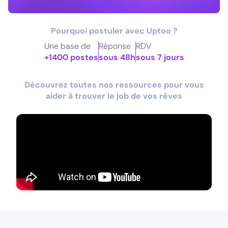
Pourquoi postuler avec Uptoo ?
Une base de
Réponse
RDV
+1400 postes
sous 48h
sous 7 jours
Découvrez toutes nos ressources pour vous
aider à trouver le job de vos rêves