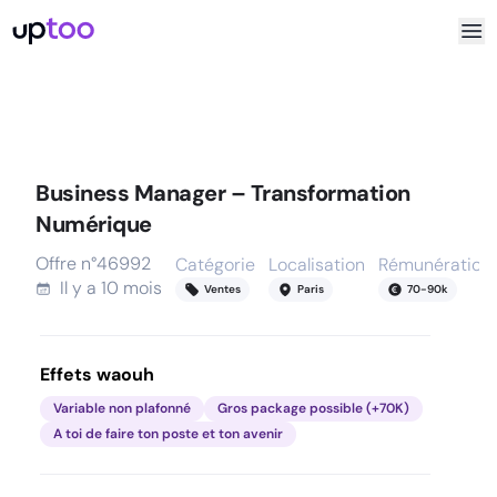
Business Manager – Transformation
Numérique
Offre n°
46992
Catégorie
Localisation
Rémunération
Il y a
10 mois
Ventes
Paris
70
-
90
k
Effets waouh
Variable non plafonné
Gros package possible (+70K)
A toi de faire ton poste et ton avenir