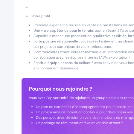
Votre profil :
Première expérience réussie en
vente de prestations de ser
Une vraie
appétence pour le terrain
, tout en étant à l’aise d
Capacité à mener une
prospection qualitative et ciblée
,
int
Forte posture relationnelle
: vous créez facilement un
climat
aux projets et aux enjeux de vos interlocuteurs.
Commercial(e) structuré(e) et méthodique :
préparation des
collaboration avec les équipes internes (ADV, exploitation)
Esprit d’équipe et sens du collectif,
avec l’envie de vous insc
environnement dynamique
Pourquoi nous rejoindre ?
Vous avez l’opportunité de rejoindre un groupe solide et recon
Un plan de carrière et d’accompagnement pour construire un
Un programme de formation continue pour développer vo
Des perspectives d’évolution vers des fonctions de manag
Un package de rémunération fixe et variable attractif.