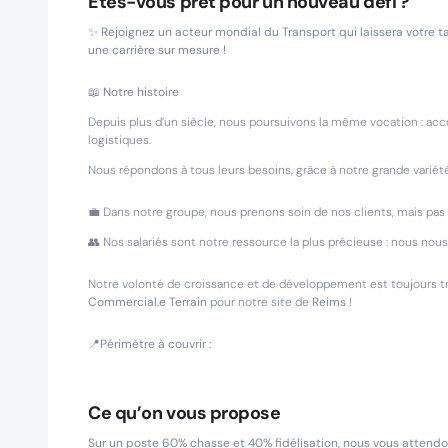
Êtes-vous prêt pour un nouveau défi ?
✨ Rejoignez un acteur mondial du Transport qui laissera votre t
une carrière sur mesure !
📖 Notre histoire
Depuis plus d’un siècle, nous poursuivons la même vocation : acc
logistiques.
Nous répondons à tous leurs besoins, grâce à notre grande variété
💼 Dans notre groupe, nous prenons soin de nos clients, mais pa
👥 Nos salariés sont notre ressource la plus précieuse : nous nou
Notre volonté de croissance et de développement est toujours tr
Commercial.e Terrain
pour notre site de
Reims
!
📍Périmètre à couvrir :
Ce qu’on vous propose
Sur un poste 60% chasse et 40% fidélisation, nous vous attendo