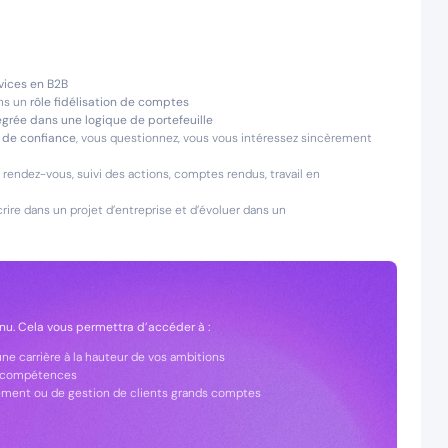
vices en B2B
ans un
rôle fidélisation de comptes
égrée dans une logique de portefeuille
 de confiance
, vous questionnez, vous vous intéressez sincèrement
 rendez-vous, suivi des actions, comptes rendus, travail en
rire dans un projet d’entreprise et d’évoluer dans un
nu. Cela vous permettra d’accéder à :
e carrière à la hauteur de vos ambitions
s compétences
ement ou de gestion de clients grands comptes