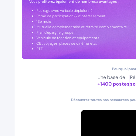
Vous profiterez également de nombreux avantages :
Package avec variable déplafonné
Prime de participation & d’intéressement
13e mois
Mutuelle complémentaire et retraite complémentaire
Plan d’épargne groupe
Véhicule de fonction et équipements
CE : voyages, places de cinéma, etc.
RTT
Pourquoi post
Une base de
Ré
+1400 postes
so
Découvrez toutes nos ressources pour