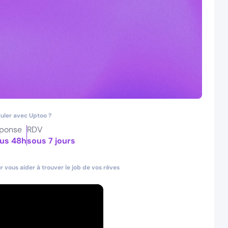
uler avec Uptoo ?
ponse
RDV
us 48h
sous 7 jours
 vous aider à trouver le job de vos rêves