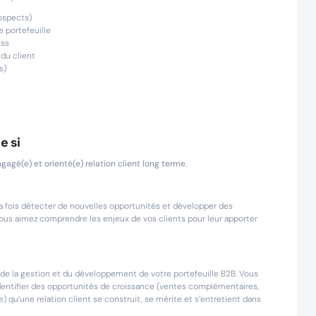
ospects)
e portefeuille
ess
du client
s)
e si
gé(e) et orienté(e) relation client long terme.
 fois détecter de nouvelles opportunités et développer des
vous aimez comprendre les enjeux de vos clients pour leur apporter
 de la gestion et du développement de votre portefeuille B2B. Vous
t identifier des opportunités de croissance (ventes complémentaires,
qu’une relation client se construit, se mérite et s’entretient dans