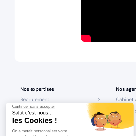
Nos expertises
Nos age
Recrutement
Cabinet 
Continuer sans accepter
Formation
Centres 
Salut c'est nous...
les Cookies !
Coaching
On aimerait personnaliser votre
Conseil