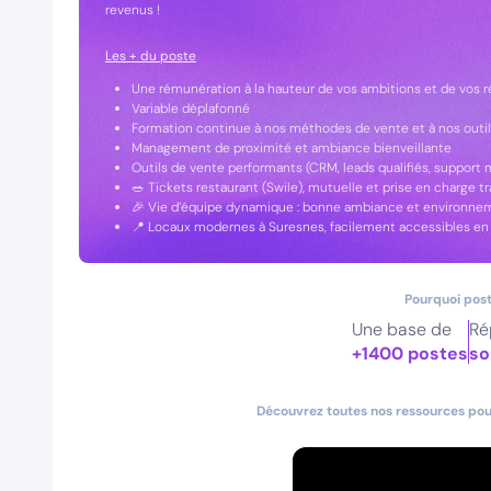
revenus !
Les + du poste
Une rémunération à la hauteur de vos ambitions et de vos r
Variable déplafonné
Formation continue à nos méthodes de vente et à nos outi
Management de proximité et ambiance bienveillante
Outils de vente performants (CRM, leads qualifiés, support 
🥗 Tickets restaurant (Swile), mutuelle et prise en charge t
🎉 Vie d’équipe dynamique : bonne ambiance et environne
📍 Locaux modernes à Suresnes, facilement accessibles en t
Pourquoi post
Une base de
Ré
+1400 postes
so
Découvrez toutes nos ressources pour