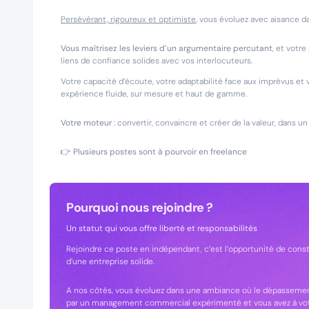
Persévérant, rigoureux et optimiste
, vous évoluez avec aisance 
Vous maîtrisez les leviers d’un argumentaire percutant
, et votr
liens de confiance solides avec vos interlocuteurs.
Votre capacité d’écoute, votre adaptabilité face aux imprévus et 
expérience fluide, sur mesure et haut de gamme.
Votre moteur :
convertir, convaincre et créer de la valeur, dans un 
👉
Plusieurs postes sont à pourvoir en freelance
Pourquoi nous rejoindre ?
Un statut qui vous offre liberté et responsabilités
Rejoindre ce poste en indépendant, c’est l’opportunité de constru
d’une entreprise solide.
A nos côtés, vous évoluez dans une ambiance où le dépassement
par un management commercial expérimenté et vous avez à votre