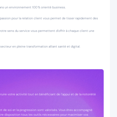
dans un environnement 100 % orienté business.
e passion pour la relation client vous permet de tisser rapidement des
votre sens du service vous permettent d’offrir à chaque client une
secteur en pleine transformation alliant santé et digital.
ire votre activité tout en bénéficiant de l’appui et de la notoriété
 de soi et la progression sont valorisés. Vous êtes accompagné
 disposition tous les outils nécessaires pour maximiser vos