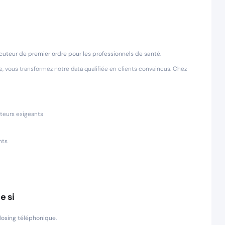
cuteur de premier ordre pour les professionnels de santé.
e, vous transformez notre data qualifiée en clients convaincus. Chez
uteurs exigeants
nts
e si
losing téléphonique
.