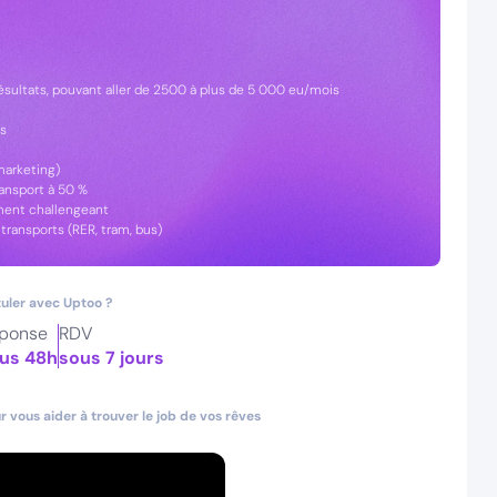
ésultats, pouvant aller de 2500 à plus de 5 000 eu/mois
ls
marketing)
ransport à 50 %
ment challengeant
ransports (RER, tram, bus)
uler avec Uptoo ?
ponse
RDV
us 48h
sous 7 jours
 vous aider à trouver le job de vos rêves