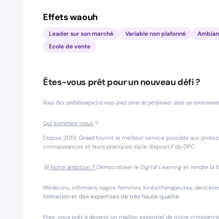
Effets waouh
Leader sur son marché
Variable non plafonné
Ambianc
Ecole de vente
Êtes-vous prêt pour un nouveau défi ?
Vous êtes ambitieux(se) et vous avez envie de performer dans un environnem
Qui sommes-nous
?
Depuis 2019, Graad fournit le meilleur service possible aux profess
connaissances et leurs pratiques via le dispositif du DPC.
🚀
Notre ambition
?
Démocratiser le Digital Learning et rendre la
Médecins, infirmiers, sages-femmes, kinésithérapeutes, dentiste
formation et des expertises de très haute qualité.
Etes-vous prêt à devenir un maillon essentiel de notre croissance