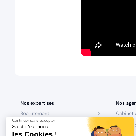
Nos expertises
Nos age
Recrutement
Cabinet 
Continuer sans accepter
Formation
Centres 
Salut c'est nous...
les Cookies !