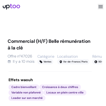
Commercial (H/F) Belle rémunération
à la clé
Offre n°
47026
Catégorie
Localisation
Rémuné
Il y a
10 mois
Ventes
Ile-de-France / Paris
50
-
15
Effets waouh
Cadre bienveillant
Croissance à deux chiffres
Variable non plafonné
Locaux en plein centre ville
Leader sur son marché