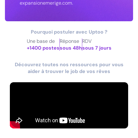
expansionemerige.com.
Pourquoi postuler avec Uptoo ?
Une base de
Réponse
RDV
+1400 postes
sous 48h
sous 7 jours
Découvrez toutes nos ressources pour vous
aider à trouver le job de vos rêves