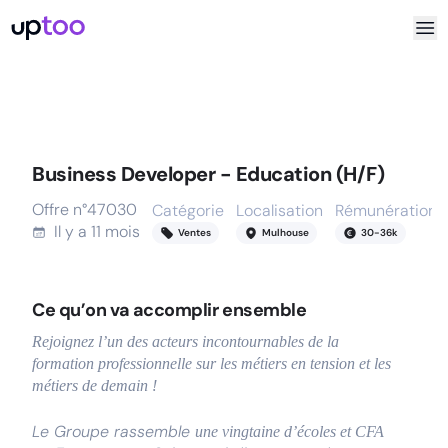
Business Developer - Education (H/F)
Offre n°
47030
Catégorie
Localisation
Rémunération
Il y a
11 mois
Ventes
Mulhouse
30
-
36
k
Ce qu’on va accomplir ensemble
Rejoignez l’un des acteurs incontournables de la
formation professionnelle sur les métiers en tension et les
métiers de demain !
Le Groupe rassemble
une vingtaine d’écoles et CFA