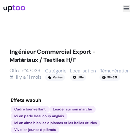
Ingénieur Commercial Export -
Matériaux / Textiles H/F
Offre n°
47036
Catégorie
Localisation
Rémunération
Il y a
11 mois
Ventes
Lille
58
-
65
k
Effets waouh
Cadre bienveillant
Leader sur son marché
Ici on parle beaucoup anglais
Ici on aime bien les diplômes et les belles études
Vive les jeunes diplômés