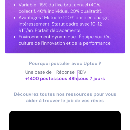
Variable :
15% du fixe brut annuel (40%
collectif, 40% individuel, 20% qualitatif).
Avantages :
Mutuelle 100% prise en charge,
Intéressement, Statut cadre avec 10-12
RTT/an, Forfait déplacements.
Environnement dynamique :
Équipe soudée,
culture de l’innovation et de la performance.
Pourquoi postuler avec Uptoo ?
Une base de
Réponse
RDV
+1400 postes
sous 48h
sous 7 jours
Découvrez toutes nos ressources pour vous
aider à trouver le job de vos rêves