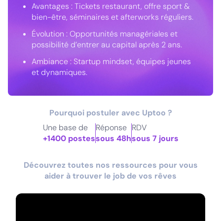
Avantages : Tickets restaurant, offre sport &
bien-être, séminaires et afterworks réguliers.
Évolution : Opportunités managériales et
possibilité d’entrer au capital après 2 ans.
Ambiance : Startup mindset, équipes jeunes
et dynamiques.
Pourquoi postuler avec Uptoo ?
Une base de
Réponse
RDV
+1400 postes
sous 48h
sous 7 jours
Découvrez toutes nos ressources pour vous
aider à trouver le job de vos rêves