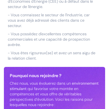
d'Économies d'Énergie (CEE) ou à défaut dans le
secteur de l'énergie.
- Vous connaissez le secteur de l'Industrie, car
vous avez déjà adressé des clients dans ce
secteur.
- Vous possédez d'excellentes compétences
commerciales et une capacité de prospection
avérée.
- Vous êtes rigoureux(se) et avez un sens aigu de
la relation client.
Pourquoi nous rejoindre ?
Chez nous, vous évoluerez dans un
environnement
stimulant
qui favorise votre montée en
compétences et vous offre de véritables
perspectives d’évolution. Voici les raisons pour
lesquelles nous rejoindre :