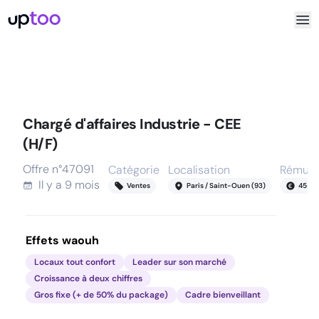
Chargé d'affaires Industrie - CEE
(H/F)
Offre n°
47091
Catégorie
Localisation
Rémuné
Il y a
9 mois
Ventes
Paris / Saint-Ouen (93)
45
-
5
Effets waouh
Locaux tout confort
Leader sur son marché
Croissance à deux chiffres
Gros fixe (+ de 50% du package)
Cadre bienveillant