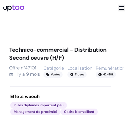
Technico-commercial - Distribution
Second oeuvre (H/F)
Offre n°
47101
Catégorie
Localisation
Rémunération
Il y a
9 mois
Ventes
Troyes
42
-
50
k
Effets waouh
Ici les diplômes importent peu
Management de proximité
Cadre bienveillant