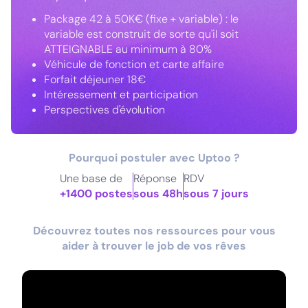
Package 42 à 50K€ (fixe + variable) : le
variable est construit de sorte qu'il soit
ATTEIGNABLE au minimum à 80%
Véhicule de fonction et carte affaire
Forfait déjeuner 18€
Intéressement et participation
Perspectives d'évolution
Pourquoi postuler avec Uptoo ?
Une base de
Réponse
RDV
+1400 postes
sous 48h
sous 7 jours
Découvrez toutes nos ressources pour vous
aider à trouver le job de vos rêves