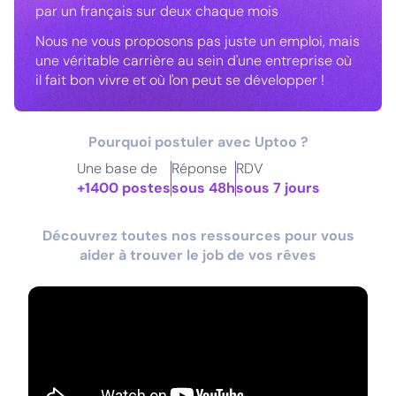
par un français sur deux chaque mois
Nous ne vous proposons pas juste un emploi, mais
une véritable carrière au sein d'une entreprise où
il fait bon vivre et où l'on peut se développer !
Pourquoi postuler avec Uptoo ?
Une base de
Réponse
RDV
+1400 postes
sous 48h
sous 7 jours
Découvrez toutes nos ressources pour vous
aider à trouver le job de vos rêves