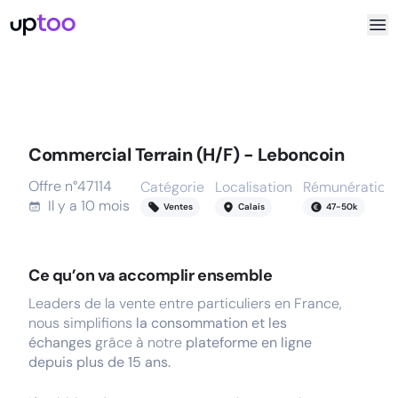
Commercial Terrain (H/F) - Leboncoin
Offre n°
47114
Catégorie
Localisation
Rémunération
Il y a
10 mois
Ventes
Calais
47
-
50
k
Ce qu’on va accomplir ensemble
Leaders de la vente entre particuliers en France,
nous simplifions
la consommation et les
échanges
grâce à notre
plateforme en ligne
depuis plus de 15 ans.