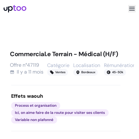
Commercial.e Terrain - Médical (H/F)
Offre n°
47119
Catégorie
Localisation
Rémunération
Il y a
11 mois
Ventes
Bordeaux
45
-
50
k
Effets waouh
Process et organisation
Ici, on aime faire de la route pour visiter ses clients
Variable non plafonné