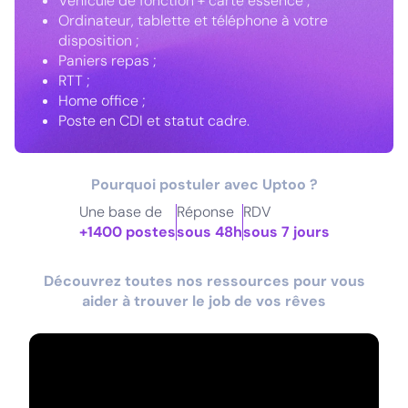
Véhicule de fonction + carte essence ;
Ordinateur, tablette et téléphone à votre
disposition ;
Paniers repas ;
RTT ;
Home office ;
Poste en CDI et statut cadre.
Pourquoi postuler avec Uptoo ?
Une base de
Réponse
RDV
+1400 postes
sous 48h
sous 7 jours
Découvrez toutes nos ressources pour vous
aider à trouver le job de vos rêves