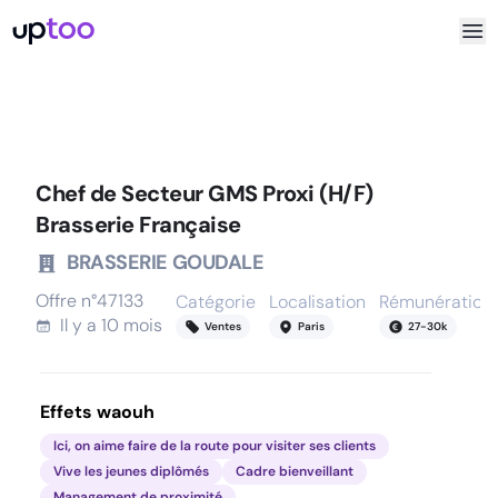
Chef de Secteur GMS Proxi (H/F)
Brasserie Française
BRASSERIE GOUDALE
Offre n°
47133
Catégorie
Localisation
Rémunération
Il y a
10 mois
Ventes
Paris
27
-
30
k
Effets waouh
Ici, on aime faire de la route pour visiter ses clients
Vive les jeunes diplômés
Cadre bienveillant
Management de proximité