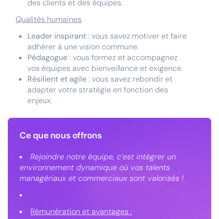
des clients et des équipes.
Qualités humaines
Leader inspirant
: vous savez motiver et faire
adhérer à une vision commune.
Pédagogue
: vous formez et accompagnez
vos équipes avec bienveillance et exigence.
Résilient et agile
: vous savez rebondir et
adapter votre stratégie en fonction des
enjeux.
Ce que nous offrons
Rejoindre notre équipe, c’est intégrer un
environnement dynamique où vos talents
managériaux et commerciaux sont valorisés !
Rémunération et avantages :