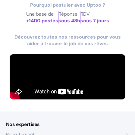
Pourquoi postuler avec Uptoo ?
Une base de
Réponse
RDV
+1400 postes
sous 48h
sous 7 jours
Découvrez toutes nos ressources pour vous
aider à trouver le job de vos rêves
Nos expertises
Recrutement