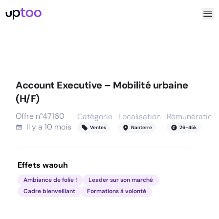
Account Executive – Mobilité urbaine
(H/F)
Offre n°
47160
Catégorie
Localisation
Rémunération
Il y a
10 mois
Ventes
Nanterre
26
-
45
k
Effets waouh
Ambiance de folie !
Leader sur son marché
Cadre bienveillant
Formations à volonté