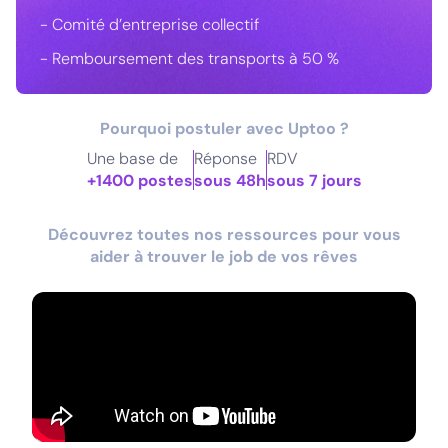
- Comité d’entreprise collectif
- Remboursement des transports à 50 %
Pourquoi postuler avec Uptoo ?
Une base de
Réponse
RDV
+1400 postes
sous 48h
sous 7 jours
Découvrez toutes nos ressources pour vous
aider à trouver le job de vos rêves