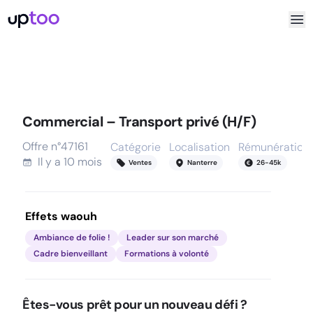
Commercial – Transport privé (H/F)
Offre n°
47161
Catégorie
Localisation
Rémunération
Il y a
10 mois
Ventes
Nanterre
26
-
45
k
Effets waouh
Ambiance de folie !
Leader sur son marché
Cadre bienveillant
Formations à volonté
Êtes-vous prêt pour un nouveau défi ?