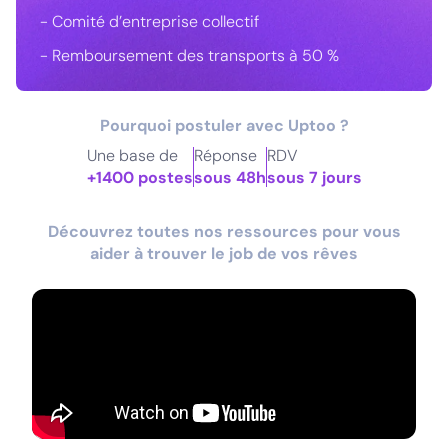
- Comité d’entreprise collectif
- Remboursement des transports à 50 %
Pourquoi postuler avec Uptoo ?
Une base de
Réponse
RDV
+1400 postes
sous 48h
sous 7 jours
Découvrez toutes nos ressources pour vous
aider à trouver le job de vos rêves