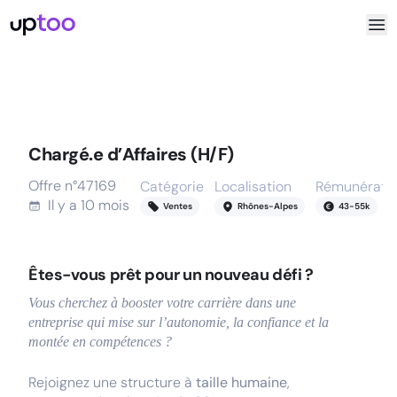
Chargé.e d’Affaires (H/F)
Offre n°
47169
Catégorie
Localisation
Rémunérati
Il y a
10 mois
Ventes
Rhônes-Alpes
43
-
55
k
Êtes-vous prêt pour un nouveau défi ?
Vous cherchez à booster votre carrière dans une
entreprise qui mise sur l’autonomie, la confiance et la
montée en compétences ?
Rejoignez une structure à
taille humaine
,