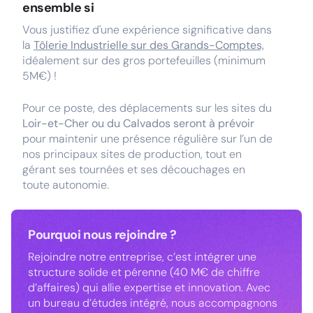
ensemble si
Vous justifiez d'une expérience significative dans
la
Tôlerie Industrielle sur des Grands-Comptes,
idéalement sur des gros portefeuilles (minimum
5M€) !
Pour ce poste, des déplacements sur les sites du
Loir-et-Cher ou du Calvados seront à prévoir
pour maintenir une présence régulière sur l’un de
nos principaux sites de production, tout en
gérant ses tournées et ses découchages en
toute autonomie.
Pourquoi nous rejoindre ?
Rejoindre notre entreprise, c’est intégrer une
structure solide et pérenne (40 M€ de chiffre
d’affaires) qui allie expertise et innovation. Avec
un bureau d’études intégré, nous accompagnons