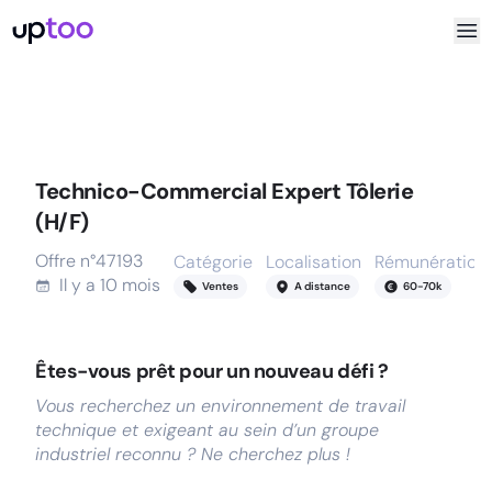
Technico-Commercial Expert Tôlerie
(H/F)
Offre n°
47193
Catégorie
Localisation
Rémunération
Il y a
10 mois
Ventes
A distance
60
-
70
k
Êtes-vous prêt pour un nouveau défi ?
Vous recherchez un environnement de travail
technique et exigeant au sein d’un groupe
industriel reconnu ? Ne cherchez plus !