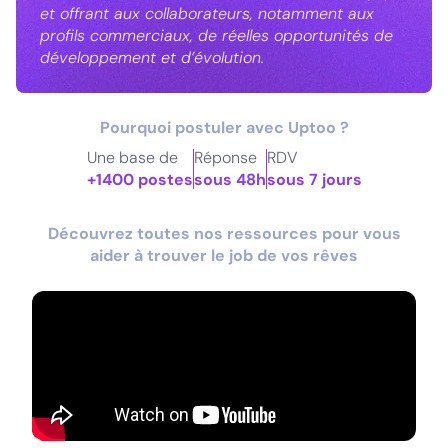
et offrant aux collaborateurs, notamment aux
profils commerciaux, de réelles opportunités de
développement et d’évolution.
Pourquoi postuler avec Uptoo ?
Une base de
Réponse
RDV
+1400 postes
sous 48h
sous 7 jours
Découvrez toutes nos ressources pour vous
aider à trouver le job de vos rêves