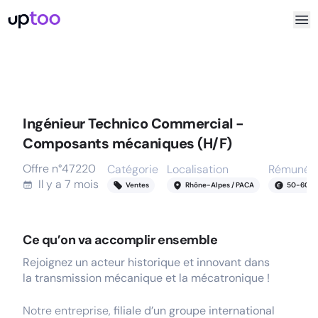
Ingénieur Technico Commercial -
Composants mécaniques (H/F)
Offre n°
47220
Catégorie
Localisation
Rémunéra
Il y a
7 mois
Ventes
Rhône-Alpes / PACA
50
-
60
k
Ce qu’on va accomplir ensemble
Rejoignez un acteur historique et innovant dans
la transmission mécanique et la mécatronique !
Notre entreprise,
filiale d’un groupe international