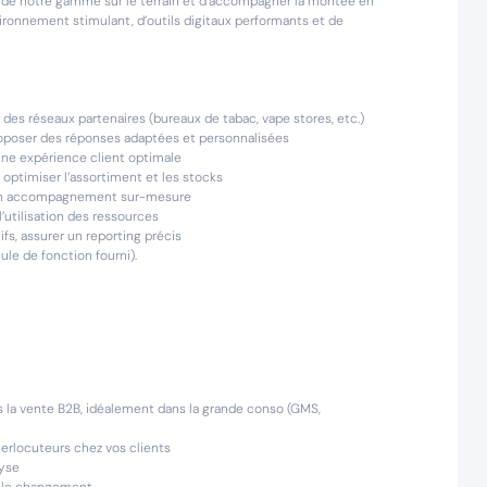
ce de notre gamme sur le terrain et d’accompagner la montée en
ronnement stimulant, d’outils digitaux performants et de
 des réseaux partenaires (bureaux de tabac, vape stores, etc.)
oposer des réponses adaptées et personnalisées
une expérience client optimale
, optimiser l’assortiment et les stocks
r un accompagnement sur-mesure
’utilisation des ressources
ifs, assurer un reporting précis
le de fonction fourni).
 la vente B2B, idéalement dans la grande conso (GMS,
terlocuteurs chez vos clients
lyse