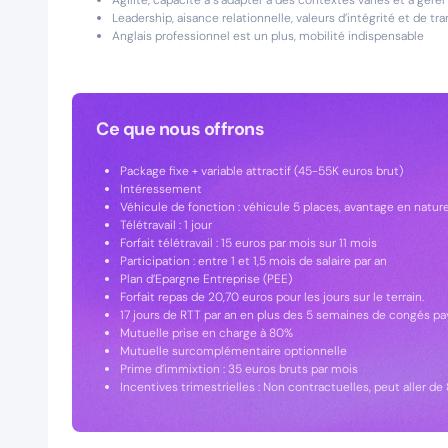
Agilité, capacité à s’adapter à des contextes variés et à gér
Leadership, aisance relationnelle, valeurs d’intégrité et de t
Anglais professionnel est un plus, mobilité indispensable
Ce que nous offrons
Package fixe + variable attractif (45-55K euros brut)
Intéressement
Véhicule de fonction : véhicule 5 places, avantage en nature
Télétravail : 1 jour
Forfait télétravail : 15 euros par mois sur 11 mois
Participation : entre 1 et 1,5 mois de salaire par an
Plan d’Epargne Entreprise (PEE)
Forfait repas de 20,70 euros pour les jours sur le terrain.
17 jours de RTT par an en plus des 5 semaines de congés pa
Mutuelle prise en charge à 80%
Mutuelle surcomplémentaire optionnelle
Prime d’immixtion : 35 euros bruts par mois
Incentives trimestrielles : Non contractuelles, peut aller d