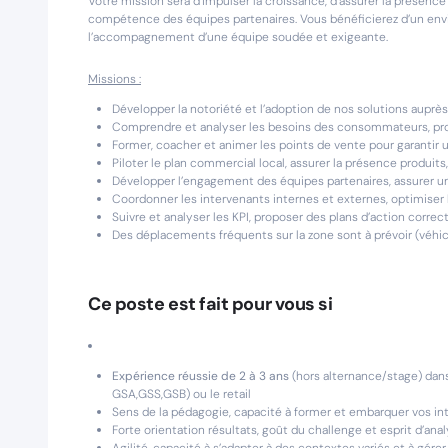
Votre mission sera d’impulser la croissance, d’assurer la présen
compétence des équipes partenaires. Vous bénéficierez d’un envi
l’accompagnement d’une équipe soudée et exigeante.
Missions :
Développer la notoriété et l’adoption de nos solutions auprès
Comprendre et analyser les besoins des consommateurs, pr
Former, coacher et animer les points de vente pour garantir 
Piloter le plan commercial local, assurer la présence produits
Développer l’engagement des équipes partenaires, assure
Coordonner les intervenants internes et externes, optimiser l
Suivre et analyser les KPI, proposer des plans d’action correct
Des déplacements fréquents sur la zone sont à prévoir (véhicu
Ce poste est fait pour vous si
Expérience réussie de 2 à 3 ans
(hors alternance/stage) dans
GSA,GSS,GSB) ou le retail
Sens de la pédagogie, capacité à former et embarquer vos in
Forte orientation résultats, goût du challenge et esprit d’ana