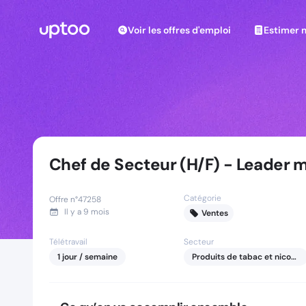
Voir les offres d'emploi
Estimer m
Voir les offres d'emploi
Estimer 
Chef de Secteur (H/F) - Leader 
Catégorie
Offre n°
47258
Il y a
9 mois
Ventes
Télétravail
Secteur
1
jour
/ semaine
Produits de tabac et nicotine