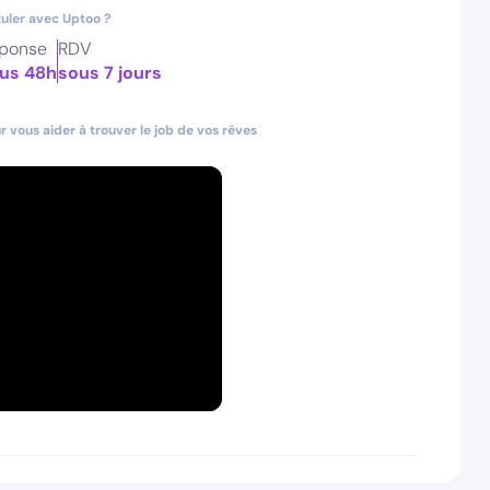
uler avec Uptoo ?
ponse
RDV
us 48h
sous 7 jours
 vous aider à trouver le job de vos rêves