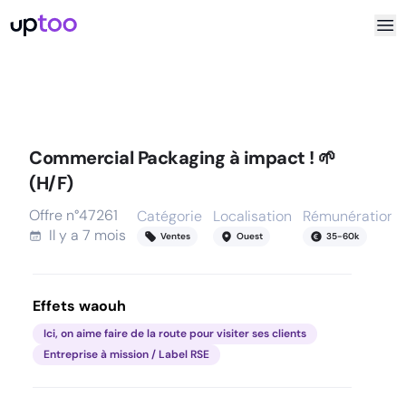
Commercial Packaging à impact ! 🌱
(H/F)
Offre n°
47261
Catégorie
Localisation
Rémunération
Il y a
7 mois
Ventes
Ouest
35
-
60
k
Effets waouh
Ici, on aime faire de la route pour visiter ses clients
Entreprise à mission / Label RSE