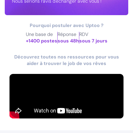
Nous serions ravis d'échanger avec vous !
Pourquoi postuler avec Uptoo ?
Une base de
Réponse
RDV
+1400 postes
sous 48h
sous 7 jours
Découvrez toutes nos ressources pour vous
aider à trouver le job de vos rêves