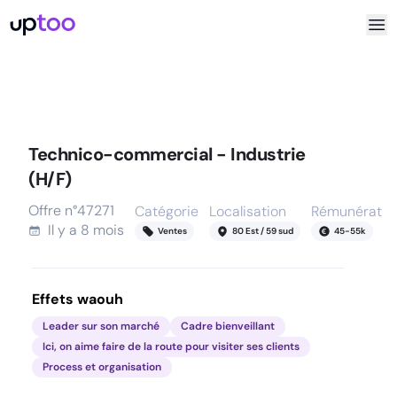
Technico-commercial - Industrie
(H/F)
Offre n°
47271
Catégorie
Localisation
Rémunératio
Il y a
8 mois
Ventes
80 Est / 59 sud
45
-
55
k
Effets waouh
Leader sur son marché
Cadre bienveillant
Ici, on aime faire de la route pour visiter ses clients
Process et organisation