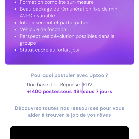
Formation complète sur-mesure
Beau package de rémunération fixe de min
42k€ + variable
Intéressement et participation
Véhicule de fonction
Perspectives d'évolution possibles dans le
groupe
Statut cadre au forfait jour
Pourquoi postuler avec Uptoo ?
Une base de
Réponse
RDV
+1400 postes
sous 48h
sous 7 jours
Découvrez toutes nos ressources pour vous
aider à trouver le job de vos rêves