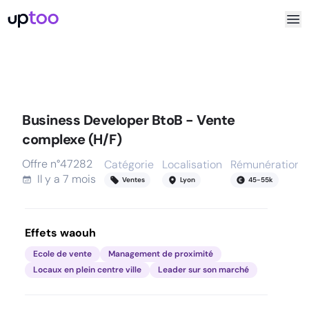
Business Developer BtoB - Vente
complexe (H/F)
Offre n°
47282
Catégorie
Localisation
Rémunération
Il y a
7 mois
Ventes
Lyon
45
-
55
k
Effets waouh
Ecole de vente
Management de proximité
Locaux en plein centre ville
Leader sur son marché