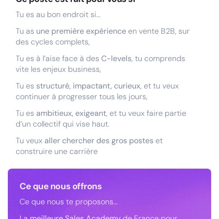
Tu es au bon endroit si…
Tu as
une première expérience
en vente B2B, sur
des cycles complets,
Tu es à l’aise face à des
C-levels
, tu comprends
vite les enjeux business,
Tu es
structuré, impactant, curieux
, et tu veux
continuer à progresser tous les jours,
Tu es
ambitieux, exigeant
, et tu veux faire partie
d’un collectif qui vise haut.
Tu veux
aller chercher des gros postes
et
construire une carrière
Ce que nous offrons
Ce que nous te proposons…
La
meilleure Sales Academy
de France pour