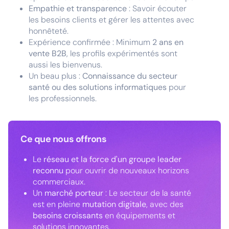
Empathie et transparence
: Savoir écouter
les besoins clients et gérer les attentes avec
honnêteté.
Expérience confirmée : Minimum
2 ans en
vente B2B
, les profils expérimentés sont
aussi les bienvenus.
Un beau plus :
Connaissance du secteur
santé ou des solutions informatiques
pour
les professionnels.
Ce que nous offrons
Le
réseau et la force d'un groupe leader
reconnu
pour ouvrir de nouveaux horizons
commerciaux.
Un
marché porteur
: Le secteur de la santé
est en pleine
mutation digitale
, avec des
besoins croissants
en équipements et
solutions innovantes.