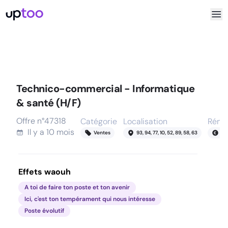
Technico-commercial - Informatique
& santé (H/F)
Offre n°
47318
Catégorie
Localisation
Rému
Il y a
10 mois
Ventes
93, 94, 77, 10, 52, 89, 58, 63
55
Effets waouh
A toi de faire ton poste et ton avenir
Ici, c'est ton tempérament qui nous intéresse
Poste évolutif