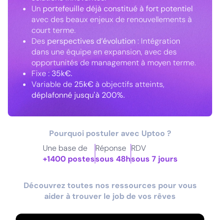
Un
portefeuille déjà constitué à fort potentiel
avec des beaux enjeux de renouvellements à
court terme.
Des
perspectives d’évolution
: Intégration
dans une équipe en expansion, avec des
opportunités de management à moyen terme.
Fixe :
35k€.
Variable de
25k€
à objectifs atteints,
déplafonné jusqu'à 200%.
Pourquoi postuler avec Uptoo ?
Une base de
Réponse
RDV
+1400 postes
sous 48h
sous 7 jours
Découvrez toutes nos ressources pour vous
aider à trouver le job de vos rêves