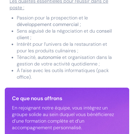
Les qualités essentielles pour réussir dans ce
poste :
Passion pour la prospection et le
développement commercial ;
Sens aiguisé de la négociation et du
conseil
client ;
Intérêt pour l’univers de la restauration et
pour les produits culinaires ;
Ténacité,
autonomie
et organisation dans la
gestion de votre activité quotidienne ;
À l’aise avec les outils informatiques (pack
office).
Ce que nous offrons
En rejoignant notre équipe, vous intégrez un
groupe solide au sein duquel vous bénéficierez
d’une formation complète et d’un
accompagnement personnalisé.