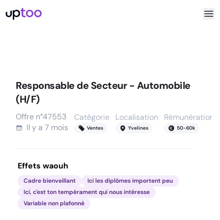
Responsable de Secteur - Automobile
(H/F)
Offre n°
47553
Catégorie
Localisation
Rémunération
Il y a
7 mois
Ventes
Yvelines
50
-
60
k
Effets waouh
Cadre bienveillant
Ici les diplômes importent peu
Ici, c'est ton tempérament qui nous intéresse
Variable non plafonné