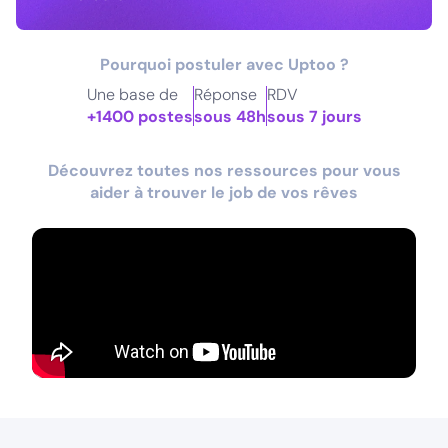
Pourquoi postuler avec Uptoo ?
Une base de
Réponse
RDV
+1400 postes
sous 48h
sous 7 jours
Découvrez toutes nos ressources pour vous
aider à trouver le job de vos rêves